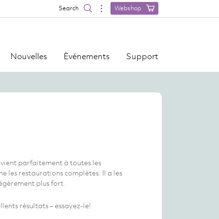
Search
Webshop
Nouvelles
Èvénements
Support
vient parfaitement à toutes les
 les restaurations complètes. Il a les
égèrement plus fort.
lents résultats – essayez-le!