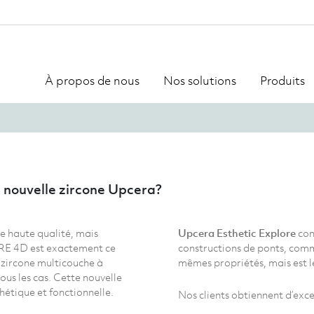
À propos de nous
Nos solutions
Produits
 nouvelle zircone Upcera?
de haute qualité, mais
Upcera Esthetic Explore
con
RE 4D est exactement ce
constructions de ponts, comme
 zircone multicouche à
mêmes propriétés, mais est l
ous les cas. Cette nouvelle
hétique et fonctionnelle.
Nos clients obtiennent d’excel