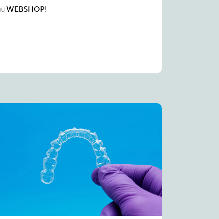
au
WEBSHOP
!