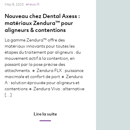
May 8, 2025
#news-fr
Nouveau chez Dental Axess :
matériaux Zendura™ pour
aligneurs & contentions
La gamme Zendura™ offre des
matériaux innovants pour toutes les
étapes du traitement par aligneurs : du
mouvement actif à la contention, en
passant par la pose précise des
attachments. 🔹 Zendura FLX : puissance
maximale et confort de port 🔹 Zendura
A : solution éprouvée pour aligneurs et
contentions 🔹 Zendura Viva : alternative
[…]
Lire la suite