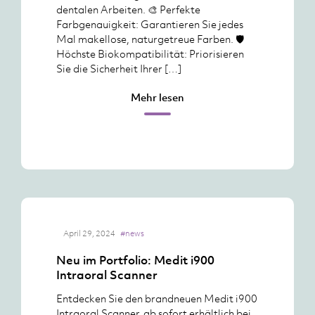
dentalen Arbeiten. 🎨 Perfekte
Farbgenauigkeit: Garantieren Sie jedes
Mal makellose, naturgetreue Farben. 🛡️
Höchste Biokompatibilität: Priorisieren
Sie die Sicherheit Ihrer […]
Mehr lesen
April 29, 2024
#news
Neu im Portfolio: Medit i900
Intraoral Scanner
Entdecken Sie den brandneuen Medit i900
Intraoral Scanner, ab sofort erhältlich bei