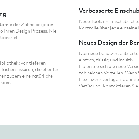
Verbesserte Einschu
ing
Neue Tools im Einschubricht
atomie der Zähne bei jeder
Kontrolle über jede einzelne
so Ihren Design Prozess. Nie
ionsziel.
Neues Design der Be
Das neue benutzerzentrierte 
einfach, flüssig und intuitiv.
bliothek: von tieferen
Holen Sie sich die neue Versi
flachen Fissuren, die eher für
zahlreichen Vorteilen. Wenn 
nen zudem eine natürliche
Flex Lizenz verfügen, dann s
enden.
Verfügung. Kontaktieren Sie