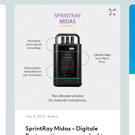
May 8, 2025
#news
SprintRay Midas – Digitale