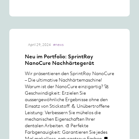
April 29, 2024
#news
Neu im Portfolio: SprintRay
NanoCure Nachhärtegerät
Wir präsentieren den SprintRay NanoCure
– Die ultimative Nachhärtemaschine!
Warum ist der NanoCure einzigartig? 🚀
Geschwindigkeit: Erzielen Sie
aussergewöhnliche Ergebnisse ohne den
Einsatz von Stickstoff. 💪 Unübertroffene
Leistung: Verbessern Sie mühelos die
mechanischen Eigenschaften Ihrer
dentalen Arbeiten. 🎨 Perfekte
Farbgenauigkeit: Garantieren Sie jedes
Mal makellose, naturgetreue Farben. 🛡️