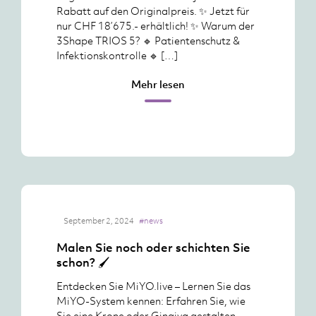
Rabatt auf den Originalpreis. ✨ Jetzt für
nur CHF 18’675.- erhältlich! ✨ Warum der
3Shape TRIOS 5? 🔹 Patientenschutz &
Infektionskontrolle 🔹 […]
Mehr lesen
September 2, 2024
#news
Malen Sie noch oder schichten Sie
schon? 🖌️
Entdecken Sie MiYO.live – Lernen Sie das
MiYO-System kennen: Erfahren Sie, wie
Sie eine Krone oder Gingiva gestalten