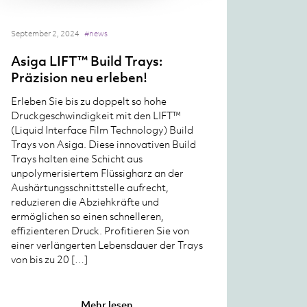
September 2, 2024
#news
Asiga LIFT™ Build Trays:
Präzision neu erleben!
Erleben Sie bis zu doppelt so hohe
Druckgeschwindigkeit mit den LIFT™
(Liquid Interface Film Technology) Build
Trays von Asiga. Diese innovativen Build
Trays halten eine Schicht aus
unpolymerisiertem Flüssigharz an der
Aushärtungsschnittstelle aufrecht,
reduzieren die Abziehkräfte und
ermöglichen so einen schnelleren,
effizienteren Druck. Profitieren Sie von
einer verlängerten Lebensdauer der Trays
von bis zu 20 […]
Mehr lesen