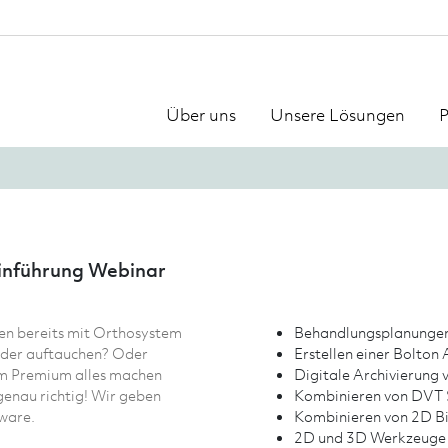
Über uns
Unsere Lösungen
P
inführung Webinar
en bereits mit Orthosystem
Behandlungsplanungen 
eder auftauchen? Oder
Erstellen einer Bolton
em Premium alles machen
Digitale Archivierung 
enau richtig! Wir geben
Kombinieren von DVT S
tware.
Kombinieren von 2D B
2D und 3D Werkzeuge 