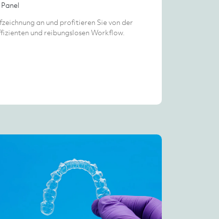
 Panel
fzeichnung an und profitieren Sie von der
ffizienten und reibungslosen Workflow.